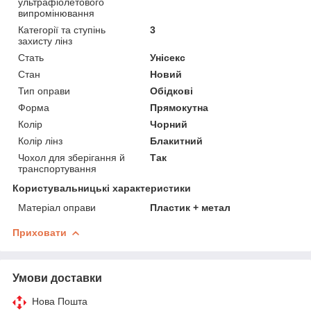
ультрафіолетового
випромінювання
Категорії та ступінь
3
захисту лінз
Стать
Унісекс
Стан
Новий
Тип оправи
Обідкові
Форма
Прямокутна
Колір
Чорний
Колір лінз
Блакитний
Чохол для зберігання й
Так
транспортування
Користувальницькі характеристики
Матеріал оправи
Пластик + метал
Приховати
Умови доставки
Нова Пошта