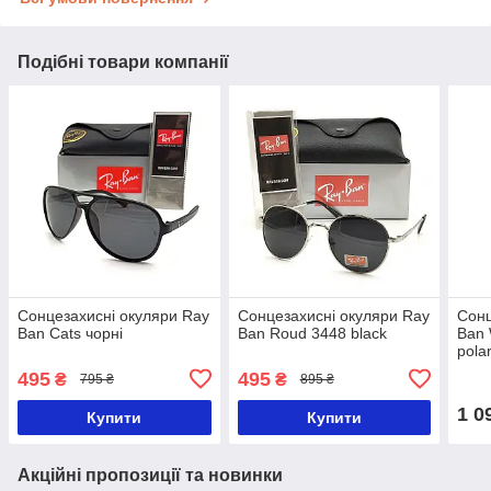
Подібні товари компанії
Сонцезахисні окуляри Ray
Сонцезахисні окуляри Ray
Сонц
Ban Cats чорні
Ban Roud 3448 black
Ban 
pola
опр
495
495
₴
₴
795 ₴
895 ₴
1 0
Купити
Купити
Акційні пропозиції та новинки