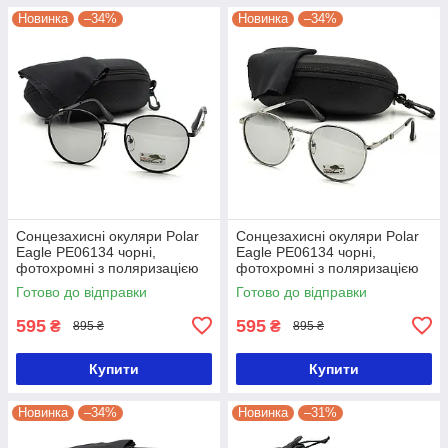
Новинка
–34%
Новинка
–34%
Сонцезахисні окуляри Polar
Сонцезахисні окуляри Polar
Eagle PE06134 чорні,
Eagle PE06134 чорні,
фотохромні з поляризацією
фотохромні з поляризацією
Готово до відправки
Готово до відправки
595
595
₴
₴
895 ₴
895 ₴
Купити
Купити
Новинка
–34%
Новинка
–31%