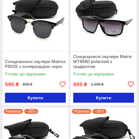
Сонцезахисні окуляри Matrix
Сонцезахисні окуляри Matrixx
MT8680 polarized з
P8926 з поляризацією чорні
градієнтом
Готово до відправки
Готово до відправки
595
895
₴
₴
895 ₴
1 295 ₴
Купити
Купити
Новинка
–30%
Новинка
–30%