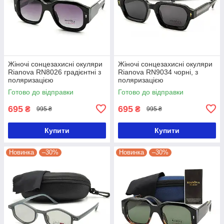
Жіночі сонцезахисні окуляри
Жіночі сонцезахисні окуляри
Rianova RN8026 градієнтні з
Rianova RN9034 чорні, з
поляризацією
поляризацією
Готово до відправки
Готово до відправки
695
695
₴
₴
995 ₴
995 ₴
Купити
Купити
Новинка
–30%
Новинка
–30%