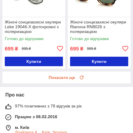
Жіночі сонцезахисні окуляри
Жіночі сонцезахисні окуляри
Leke 19046-X фотохромні з
Rianova RN8026 з
поляризацією
поляризацією
Готово до відправки
Готово до відправки
695
695
₴
₴
995 ₴
995 ₴
Купити
Купити
Показати ще
Про нас
97% позитивних з 78 відгуків за рік
Працює з 08.02.2016
м. Київ
Драйзера 4, , Київ, Україна