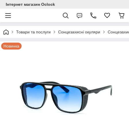
Інтернет магазин Ocloсk
Товари та послуги
Сонцезахисні окуляри
Сонцезахис
Новинка