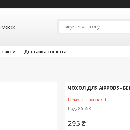
 Ocloсk
нтакти
Доставка і оплата
ЧОХОЛ ДЛЯ AIRPODS - Б
Немає в наявності
Код:
85553
295 ₴