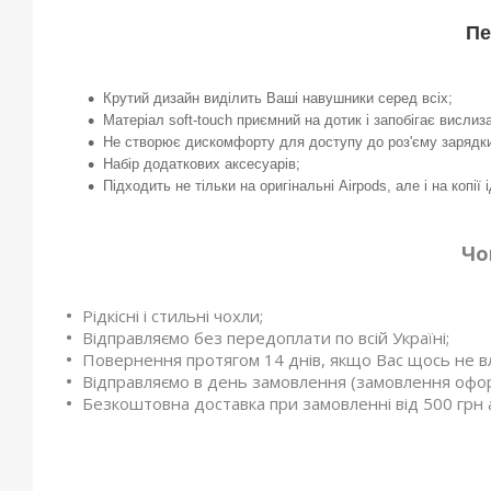
Пе
Крутий дизайн виділить Ваші навушники серед всіх;
Матеріал soft-touch приємний на дотик і запобігає вислиз
Не створює дискомфорту для доступу до роз'єму зарядк
Набір додаткових аксесуарів;
Підходить не тільки на оригінальні Airpods, але і на копії 
Чо
Рідкісні і стильні чохли;
Відправляємо без передоплати по всій Україні;
Повернення протягом 14 днів, якщо Вас щось не в
Відправляємо в день замовлення (замовлення офор
Безкоштовна доставка при замовленні від 500 грн 