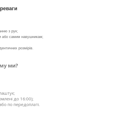
реваги
анню з рук;
и або самим навушникам;
ідентичних розмірів.
му ми?
лаштує;
млені до 16:00);
або по передоплаті.