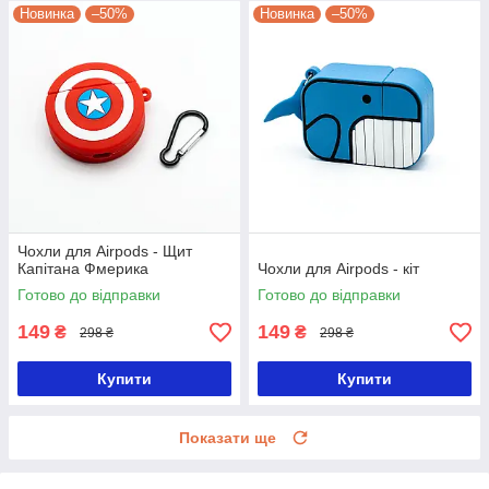
Новинка
–50%
Новинка
–50%
Чохли для Airpods - Щит
Капітана Фмерика
Чохли для Airpods - кіт
Готово до відправки
Готово до відправки
149
149
₴
₴
298 ₴
298 ₴
Купити
Купити
Показати ще