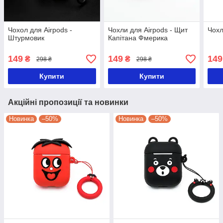
Чохол для Airpods -
Чохли для Airpods - Щит
Чохл
Штурмовик
Капітана Фмерика
149
149
149
₴
₴
298 ₴
298 ₴
Купити
Купити
Акційні пропозиції та новинки
Новинка
–50%
Новинка
–50%