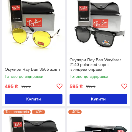
Окуляри Ray Ban Wayfarer
2140 polarized чорні,
Окуляри Ray Ban 3565 жовті
глянцева оправа
Готово до відправки
Готово до відправки
495
595
₴
₴
895 ₴
995 ₴
Купити
Купити
Топ продажів
–40%
–40%