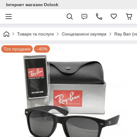
Інтернет магазин Ocloсk
Товари та послуги
Сонцезахисні окуляри
Ray Ban (re
Топ продажів
–40%