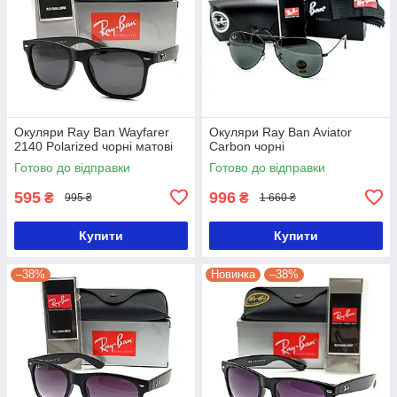
Окуляри Ray Ban Wayfarer
Окуляри Ray Ban Aviator
2140 Polarized чорні матові
Carbon чорні
Готово до відправки
Готово до відправки
595
996
₴
₴
995 ₴
1 660 ₴
Купити
Купити
–38%
Новинка
–38%