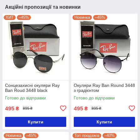
Акційні пропозиції та новинки
ХИТ
–45%
Новинка
–45%
Сонцезахисні окуляри Ray
Окуляри Ray Ban Round 3448
Ban Roud 3448 black
з градієнтом
Готово до відправки
Готово до відправки
495
495
₴
₴
895 ₴
895 ₴
Купити
Купити
Новинка
–45%
Топ продажів
–40%