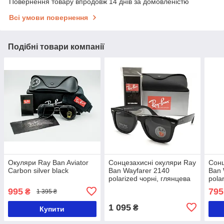
Повернення товару впродовж 14 днів за домовленістю
Всі умови повернення
Подібні товари компанії
Окуляри Ray Ban Aviator
Сонцезахисні окуляри Ray
Сонц
Carbon silver black
Ban Wayfarer 2140
Ban 
polarized чорні, глянцева
pola
оправа
опр
995
795
₴
1 395 ₴
1 095
₴
Купити