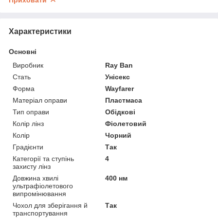
Характеристики
Основні
Виробник
Ray Ban
Стать
Унісекс
Форма
Wayfarer
Матеріал оправи
Пластмаса
Тип оправи
Обідкові
Колір лінз
Фіолетовий
Колір
Чорний
Градієнти
Так
Категорії та ступінь
4
захисту лінз
Довжина хвилі
400 нм
ультрафіолетового
випромінювання
Чохол для зберігання й
Так
транспортування