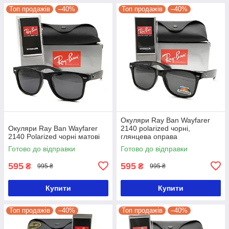
Топ продажів
–40%
Топ продажів
–40%
Окуляри Ray Ban Wayfarer
Окуляри Ray Ban Wayfarer
2140 polarized чорні,
2140 Polarized чорні матові
глянцева оправа
Готово до відправки
Готово до відправки
595
595
₴
₴
995 ₴
995 ₴
Купити
Купити
Топ продажів
–40%
Топ продажів
–40%