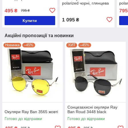
polarized чорні, глянцева
pola
оправа
опр
495
795
₴
795 ₴
1 095
₴
Купити
Акційні пропозиції та новинки
Новинка
–45%
ХИТ
–45%
Сонцезахисні окуляри Ray
Окуляри Ray Ban 3565 жовті
Ban Roud 3448 black
Готово до відправки
Готово до відправки