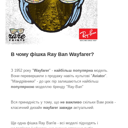
В чому фішка Ray Ban Wayfarer?
З 1952 року "
Wayfarer
" -
найбільш популярна
модель.
Вони перевершили з продажу навіть культові "
Aviator
".
"Мандрівники" - до цих пір залишаються найбільш
популярною
моделлю бренду "Ray-Ban"
Вся принадність у тому, що
не важливо
скільки Вам років -
класичний дизайн
wayfarer завжди
актуальний.
Ще одна фішка Ray Ban'ів - всі моделі підходять і