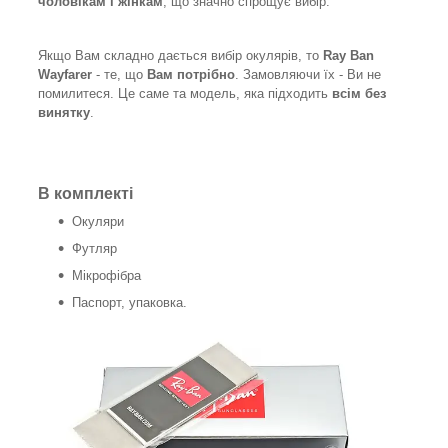
чоловікам і жінкам
, що значно спрощує вибір.
Якщо Вам складно дається вибір окулярів, то
Ray Ban
Wayfarer
- те, що
Вам потрібно
. Замовляючи їх - Ви не
помилитеся. Це саме та модель, яка підходить
всім без
винятку
.
В комплекті
Окуляри
Футляр
Мікрофібра
Паспорт, упаковка.