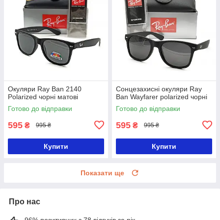
Окуляри Ray Ban 2140
Сонцезахисні окуляри Ray
Polarized чорні матові
Ban Wayfarer polarized чорні
Готово до відправки
Готово до відправки
595
595
₴
₴
995 ₴
995 ₴
Купити
Купити
Показати ще
Про нас
96% позитивних з 78 відгуків за рік