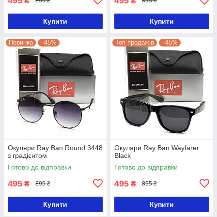
495
495
₴
₴
895 ₴
895 ₴
Купити
Купити
Новинка
–45%
Топ продажів
–45%
Окуляри Ray Ban Round 3448
Окуляри Ray Ban Wayfarer
з градієнтом
Black
Готово до відправки
Готово до відправки
495
495
₴
₴
895 ₴
895 ₴
Купити
Купити