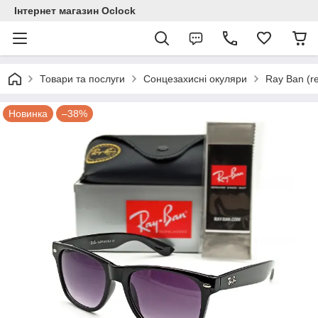
Інтернет магазин Ocloсk
Товари та послуги
Сонцезахисні окуляри
Ray Ban (re
Новинка
–38%