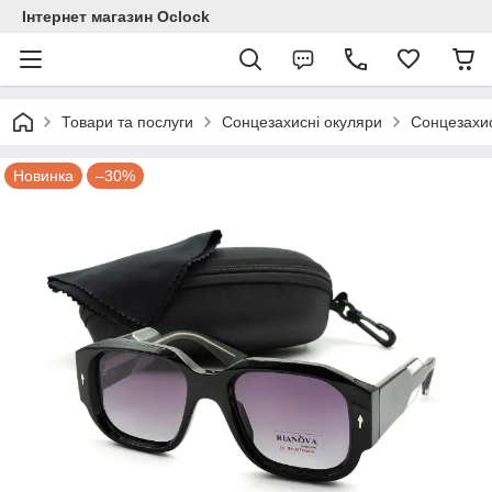
Інтернет магазин Ocloсk
Товари та послуги
Сонцезахисні окуляри
Сонцезахис
Новинка
–30%