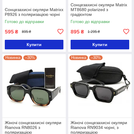
Сонцезахисні окуляри Matrix
Сонцезахисні окуляри Matrixx
MT8680 polarized з
P8926 з поляризацією чорні
градієнтом
Готово до відправки
Готово до відправки
595
895
₴
₴
895 ₴
1 295 ₴
Купити
Купити
Новинка
–30%
Новинка
–30%
Жіночі сонцезахисні окуляри
Жіночі сонцезахисні окуляри
Rianova RN8026 з
Rianova RN9034 чорні, з
поляризацією
поляризацією