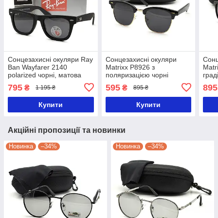
Сонцезахисні окуляри Ray
Сонцезахисні окуляри
Сонц
Ban Wayfarer 2140
Matrixx P8926 з
Matr
polarized чорні, матова
поляризацією чорні
град
оправа
795
595
895
₴
₴
1 195 ₴
895 ₴
Купити
Купити
Акційні пропозиції та новинки
Новинка
–34%
Новинка
–34%