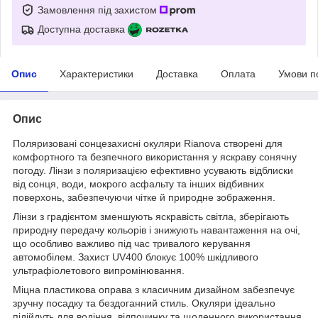
Замовлення під захистом
Доступна доставка
Опис
Характеристики
Доставка
Оплата
Умови п
Опис
Поляризовані сонцезахисні окуляри Rianova створені для
комфортного та безпечного використання у яскраву сонячну
погоду. Лінзи з поляризацією ефективно усувають відблиски
від сонця, води, мокрого асфальту та інших відбивних
поверхонь, забезпечуючи чітке й природне зображення.
Лінзи з градієнтом зменшують яскравість світла, зберігають
природну передачу кольорів і знижують навантаження на очі,
що особливо важливо під час тривалого керування
автомобілем. Захист UV400 блокує 100% шкідливого
ультрафіолетового випромінювання.
Міцна пластикова оправа з класичним дизайном забезпечує
зручну посадку та бездоганний стиль. Окуляри ідеально
підійдуть для водіння, відпочинку та щоденного використання.