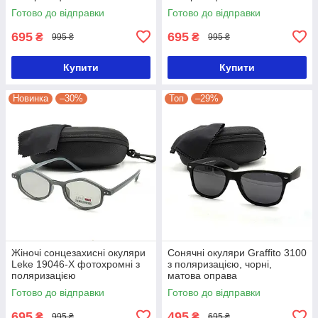
Готово до відправки
Готово до відправки
695
695
₴
₴
995 ₴
995 ₴
Купити
Купити
Новинка
–30%
Топ
–29%
Жіночі сонцезахисні окуляри
Сонячні окуляри Graffito 3100
Leke 19046-X фотохромні з
з поляризацією, чорні,
поляризацією
матова оправа
Готово до відправки
Готово до відправки
695
495
₴
₴
995 ₴
695 ₴